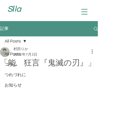
Sīla
記事
All Posts
村田りか
All Posts
2022年7月3日
「能 狂言『鬼滅の刃』」
コラム
つれづれに
お知らせ