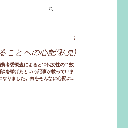
ることへの心配(私見)
消費者委調査によると10代女性の半数
相談を挙げたという記事が載っていま
になりました。何をそんなに心配にな
みようと思います。 精神分析では、
ら（最近では胎児の時からという説も
中で成長していくとされています。こ
大切なことを、こころはしています。
ことで、もう一つは、他者の機能など
ことです。 例えば、赤ちゃんは、何
ない世界で、自分の不快な気持ちを大