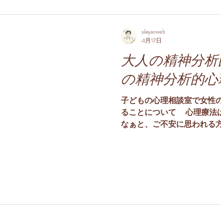
スでも、施設のケースでも
も、どんなケースでも構い
ケースでは、管理職の先生
silayaoweb
ワーカーとの連携、学校全
4月17日
身の理解の他に他職種協働
大人の精神分析
あるかと思います。...
の精神分析的心
子どもの心理相談室で女性
ることについて 心理療法
なぁと、ご不安に思われる
知のように精神分析はフロ
の心理療法の論文はフロイ
沿ってクラインという人が、
く観察することで、 言葉の
表現し、どのようにこころ
の知見は、子どもの心理療
く影響しました。その後の
れ理論が組み立てられて、