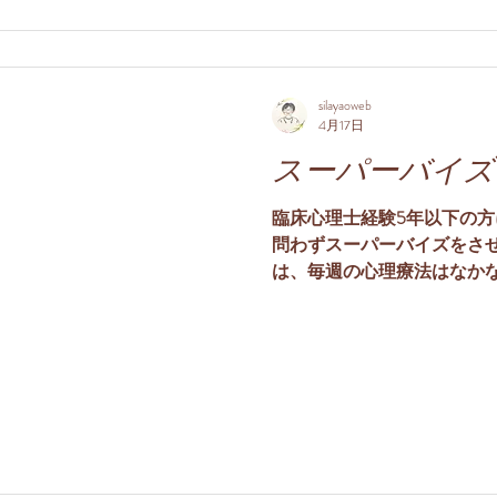
きな声で泣いて表出（排出
「どうしたのかな？」と考
のビオンという人は、これ
の人は抱っこもしてくれる
silayaoweb
こと」と呼んでいます。そ
4月17日
腹が空いたのね」とおっぱ
スーパーバイズ
身ともに満たされます
臨床心理士経験5年以下の
問わずスーパーバイズをさ
は、毎週の心理療法はなか
とか、多くても2回とか。時
た、個人面接ではなく親子
す。こういった面接の回数
と、どう理解したらいいの
んなニーズで来られたのだ
るかと思います。そのよう
います。一回だけでも、オ
問い合わせください。 公