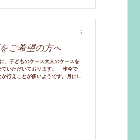
）します。そうすると、養育者の人が
えてくれます。イギリスの精神分析家
を「物思い」と呼んでいます。養育者
でしょう。ビオンは、これを「抱える
して、お腹が空いているようなら「お
いを飲ませてくれます。赤ちゃんは心
をご希望の方へ
方に、子どものケース大人のケースを
せていただいております。 昨今で
なか行えことが多いようです。月に1回
には1回きりのこともあります。ま
や家族合同の面接になることもありま
や形態を問わず、日々臨床をしている
かな、どう対応したらいいのかな、ど
ろうかなど、戸惑ってしまうことがあ
な時に、ご利用いただけたらと考えて
ンディマンドでも、構いませんのでお
共機関のケースでも、医療機関のケー