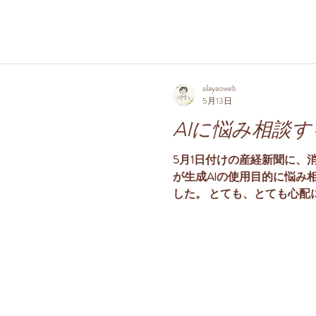
silayaoweb
5月13日
AIに悩み相談す
5月1日付けの産経新聞に、
が生成AIの使用目的に悩み
した。 とても、とても心配
ったのか、少し私見を述べて
人のこころは生まれた時か
あります）他者との関係の
ころの成長のために二つの
一つは、気持ちを表出する
を自分のこころに取り入れる
もかもが初めてで理解でき