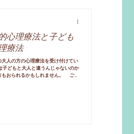
、スクールカウンセラーのケースで
ません。特にスクールカウンセラーの
をはじめ先生方やスクールソーシャル
体や地域全体の見立てなど、来室者自
といった面でも戸惑ってしまうことが
的心理療法と子ども
理療法
の大人の方の心理療法を受け付けてい
は子どもと大人と違うんじゃないのか
方もおられるかもしれません。 ご存
イトという人が創始しました。子ども
トも書いています。フロイトの知見に
子どもとの心理療法で 遊びを注意深
少ない幼児が、いかに自分のこころを
が発達してゆくかを見出しました。こ
法だけでなく大人の心理療法にも大き
多くの精神分析家によって議論がなさ
現代の精神分析の理論や技法が発展し